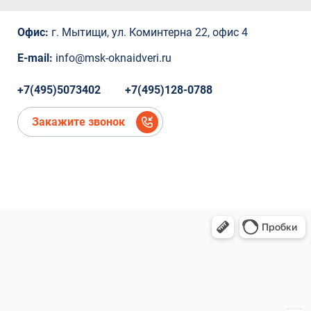
вл.2
Коминтерна, 22
Офис:
г. Мытищи, ул. Коминтерна 22, офис 4
Коминтерна, 22
Коминтерна, 22
E-mail:
info@msk-oknaidveri.ru
Коминтерна, 22
Коминтерна, 22
+7(495)5073402
+7(495)128-0788
микрорайон Новое Павлино, Балашиха,
Московская область,
Закажите звонок
микрорайон Новое Павлино, Балашиха,
Московская область
деревня Болтино
деревня Болтино
ЖК Александрия Таун
деревня Болтино
Рождественская, д.2
Рождественская, д.2
Ново-Молоковский бульвар, 4
Коминтерна, 22
Коминтерна, 22