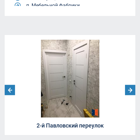
п. Мебельной фабрики.
Квартал 9-18
Квартал 9-18
жилой комплекс Александрия Таун
жилой комплекс Александрия Таун
Молодежный центр «Родина»
ул. Академика Каргина, 40, корп. 1
(магазин "Пятёрочка").
ЖК Александрия Таун
Ленинский городской округ, Московская
область, посёлок Совхоза имени Ленина.
улица Челюскинская 12
Москва, Ленинградский проспект дом
29/1
Борисовка, 20А
СНТ Ветеран
СНТ Ветеран
2-й Павловский переулок
СНТ Ветеран
ТЦ "Красный Кит", Шараповский проезд ,