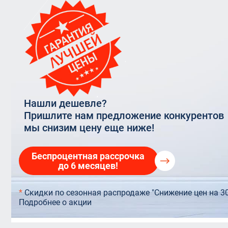
Rehau In
прозрачные
VELUX OPTIMA Комфорт
Остекление террас
Rehau 6
Балконная дверь 
VELUX PREMIUM
Остекление торговых центров
Стекло
Балконы Rehau
Панорамное остекление
Нашли дешевле?
Пришлите нам предложение конкурентов
мы снизим цену еще ниже!
Беспроцентная рассрочка
до 6 месяцев!
*
Скидки по сезонная распродаже "Снижение цен на 3
Подробнее о акции