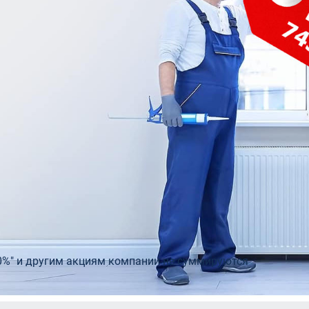
telio 80
Входные двери с остеклением
Двери э
0
Теплая входная дверь в дом
Rehau
Двери бе
пакеты Rehau
Входные двери для дачи
0%" и другим акциям компании не суммируются