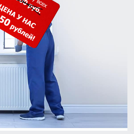
кошпон
Входная группа ресторана
Белый глянец
тон
Белые матовые