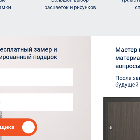
амки
расцветок и рисунков
с
бесплатный замер и
Мастер 
тированный подарок
материа
вопросы
После за
будущей 
рщика