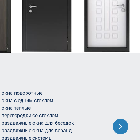
люминием террас
деревянных окон
входной группы
иниевые витражи
миниевое остекление лоджий
текление дома
текление лоджии