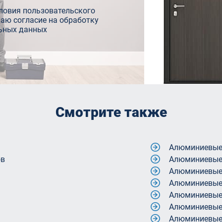
ловия пользовательского
даю согласие на обработку
ьных данных
Смотрите также
Остекление а
Профиль для 
Профиль для 
Теплые алюм
едок
Холодное алю
ранд
Витражное ос
Витражное ос