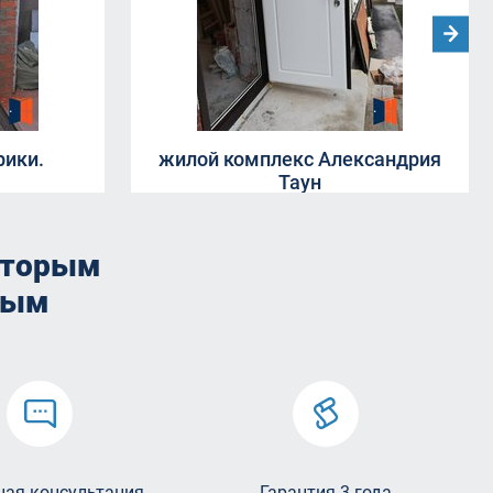
рики.
жилой комплекс Александрия
Таун
оторым
мым
ная консультация
Гарантия 3 года