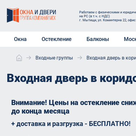
Работаем с физическими и юридиче
на РС (в т.ч. с НДС)
г. Мытищи, ул. Коминтерна 22, офис
Окна
Остекление
Балконы
Мос
Входные группы
Входная дверь в кор
Окна ПВХ
Остекление веранды
Холодное остекле
Электроо
балконов и лоджи
Пластиковые окна на дачу
Остекление загородного
Защитные
Входная дверь в корид
дома
Теплое остеклени
Окна ПВХ в квартиру
Окна Reh
и лоджий
Остекление коттеджей
Окна в загородный дом
Пласти
Отделка балконов
Остекление магазинов
купить
под ключ
Деревянные окна
Внимание! Цены на остекление сни
Остекление открытого
Rehau G
Замена остеклени
до конца месяца
Раздвижные окна
балкона
новостройках
Rehau E
Мансардные окна
Остекление офисов
+ доставка и разгрузка - БЕСПЛАТНО!
Балконные двери
Двери 
VELUX OPTIMA Стандарт
Остекление с выносом
Пластиковые д