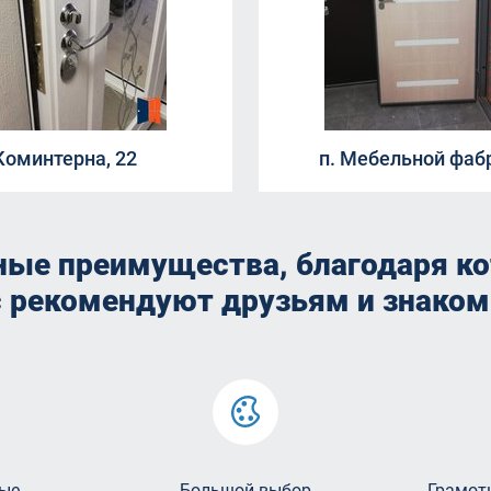
Коминтерна, 22
п. Мебельной фаб
ные преимущества, благодаря к
с рекомендуют друзьям и знако
ые
Большой выбор
Грамот