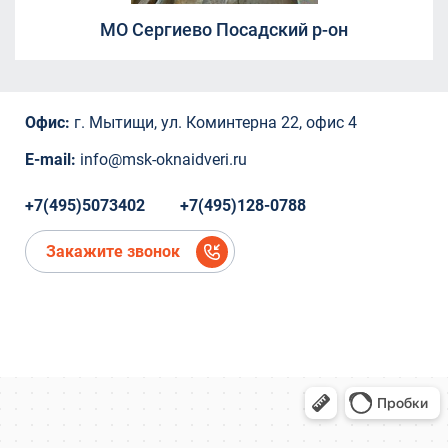
СНТ Ветеран
МО Сергиево Посадский р-он
СНТ Ветеран
ТЦ "Красный Кит", Шараповский проезд ,
вл.2
Коминтерна, 22
Офис:
г. Мытищи, ул. Коминтерна 22, офис 4
Коминтерна, 22
Коминтерна, 22
E-mail:
info@msk-oknaidveri.ru
Коминтерна, 22
Коминтерна, 22
+7(495)5073402
+7(495)128-0788
микрорайон Новое Павлино, Балашиха,
Московская область,
Закажите звонок
микрорайон Новое Павлино, Балашиха,
Московская область
деревня Болтино
деревня Болтино
ЖК Александрия Таун
деревня Болтино
Рождественская, д.2
Рождественская, д.2