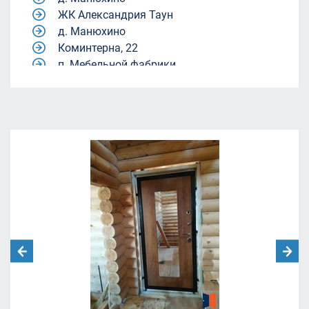
ЖК Александрия Таун
д. Манюхино
Коминтерна, 22
п. Мебельной фабрики.
Квартал 9-18
Квартал 9-18
жилой комплекс Александрия Таун
жилой комплекс Александрия Таун
Молодежный центр «Родина»
ул. Академика Каргина, 40, корп. 1
(магазин "Пятёрочка").
ЖК Александрия Таун
Ленинский городской округ, Московская
область, посёлок Совхоза имени Ленина.
улица Челюскинская 12
Москва, Ленинградский проспект дом
29/1
Борисовка, 20А
СНТ Ветеран