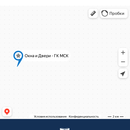
ЖК Александрия Таун
деревня Болтино
Рождественская, д.2
Рождественская, д.2
Ново-Молоковский бульвар, 4
Коминтерна, 22
Коминтерна, 22
Коминтерна, 22
Коминтерна, 22
Коминтерна, 22
Коминтерна, 22
Коминтерна, 22
Коминтерна, 22
Коминтерна, 22
Академика Каргина, 36Б
Академика Каргина 36Б
Ивантеевка, Хлебозаводская улица, 30
Ивантеевка, Хлебозаводская улица, 30
ТЦ "Красный Кит", Шараповский проезд ,