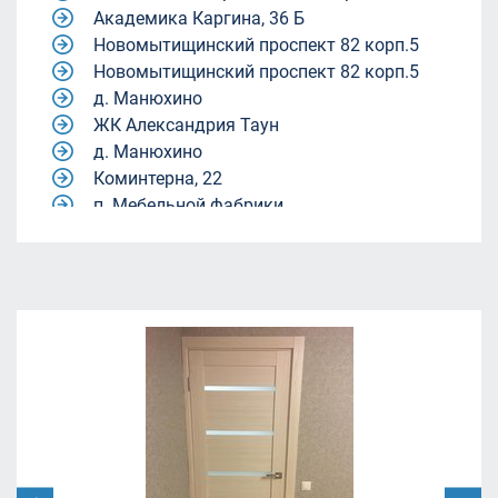
Академика Каргина, 36 Б
Новомытищинский проспект 82 корп.5
Новомытищинский проспект 82 корп.5
д. Манюхино
ЖК Александрия Таун
д. Манюхино
Коминтерна, 22
п. Мебельной фабрики.
Квартал 9-18
Квартал 9-18
жилой комплекс Александрия Таун
жилой комплекс Александрия Таун
Молодежный центр «Родина»
ул. Академика Каргина, 40, корп. 1
(магазин "Пятёрочка").
ЖК Александрия Таун
Ленинский городской округ, Московская
область, посёлок Совхоза имени Ленина.
улица Челюскинская 12