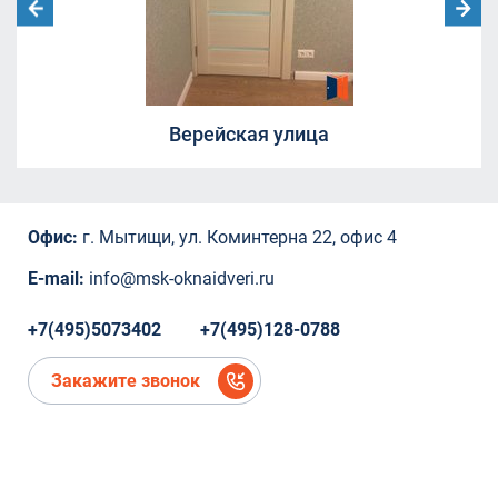
Москва, Ленинградский проспект дом
29/1
Борисовка, 20А
СНТ Ветеран
СНТ Ветеран
Верейская улица
СНТ Ветеран
ТЦ "Красный Кит", Шараповский проезд ,
вл.2
Коминтерна, 22
Офис:
г. Мытищи, ул. Коминтерна 22, офис 4
Коминтерна, 22
Коминтерна, 22
E-mail:
info@msk-oknaidveri.ru
Коминтерна, 22
Коминтерна, 22
+7(495)5073402
+7(495)128-0788
микрорайон Новое Павлино, Балашиха,
Московская область,
Закажите звонок
микрорайон Новое Павлино, Балашиха,
Московская область
деревня Болтино
деревня Болтино