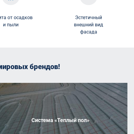
та от осадков
Эстетичный
и пыли
внешний вид
фасада
мировых брендов!
Система «Теплый пол»