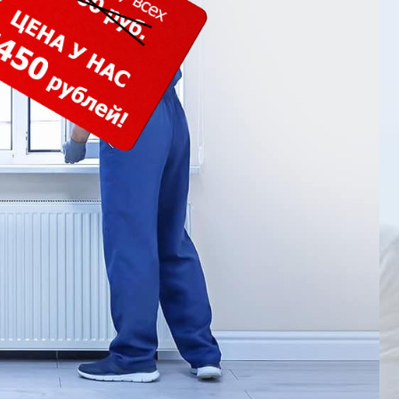
кошпон
Входная группа ресторана
Белый глянец
тон
Белые матовые