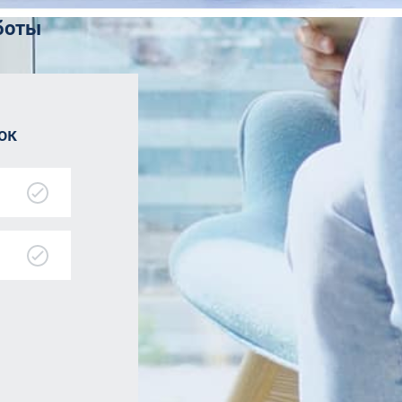
аботы
ок