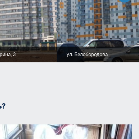
рина, 3
ул. Белобородова
ь?