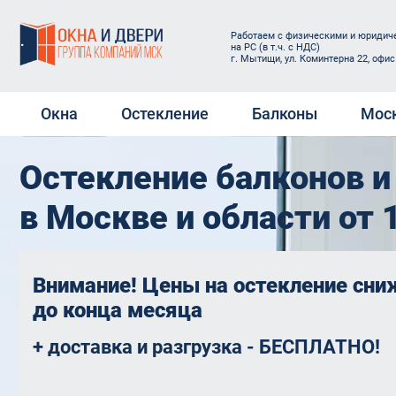
Работаем с физическими и юридиче
на РС (в т.ч. с НДС)
г. Мытищи, ул. Коминтерна 22, офис
Окна
Остекление
Балконы
Мос
Остекление балконов 
Окна ПВХ
Остекление веранды
Холодное остекле
Электроо
балконов и лоджи
Пластиковые окна на дачу
Остекление загородного
Защитные
в Москве и области от 1
дома
Теплое остеклени
Окна ПВХ в квартиру
Окна Reh
и лоджий
Остекление коттеджей
Окна в загородный дом
Пласти
Отделка балконов
Остекление магазинов
купить
Внимание! Цены на остекление сни
под ключ
Деревянные окна
до конца месяца
Остекление открытого
Rehau G
Замена остеклени
Раздвижные окна
балкона
новостройках
Rehau E
+ доставка и разгрузка - БЕСПЛАТНО!
Мансардные окна
Остекление офисов
Балконные двери
Двери 
VELUX OPTIMA Стандарт
Остекление с выносом
Пластиковые д