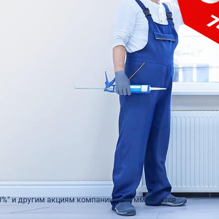
telio 80
Входные двери с остеклением
Двери э
0
Теплая входная дверь в дом
Rehau
Двери бе
пакеты Rehau
Входные двери для дачи
0%" и другим акциям компании не суммируются