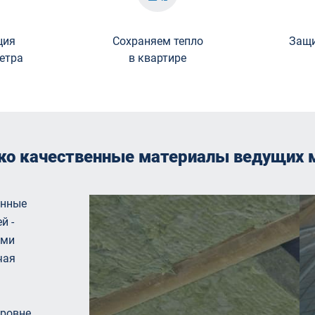
ция
Сохраняем тепло
Защи
ветра
в квартире
ко качественные материалы ведущих 
енные
й -
ыми
чая
.
уровне