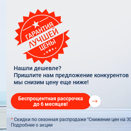
Rehau In
прозрачные
VELUX OPTIMA Комфорт
Остекление террас
Rehau 6
Балконная дверь 
VELUX PREMIUM
Остекление торговых центров
Стекло
Балконы Rehau
Панорамное остекление
Нашли дешевле?
Пришлите нам предложение конкурентов
мы снизим цену еще ниже!
Беспроцентная рассрочка
до 6 месяцев!
*
Скидки по сезонная распродаже "Снижение цен на 3
Подробнее о акции