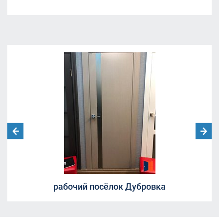
Квартал 9-18
Квартал 9-18
жилой комплекс Александрия Таун
жилой комплекс Александрия Таун
Молодежный центр «Родина»
ул. Академика Каргина, 40, корп. 1
(магазин "Пятёрочка").
ЖК Александрия Таун
Ленинский городской округ, Московская
область, посёлок Совхоза имени Ленина.
улица Челюскинская 12
Москва, Ленинградский проспект дом
29/1
Борисовка, 20А
СНТ Ветеран
СНТ Ветеран
рабочий посёлок Дубровка
СНТ Ветеран
ТЦ "Красный Кит", Шараповский проезд ,
вл.2