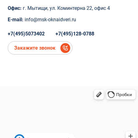
Коминтерна, 22
Офис:
г. Мытищи, ул. Коминтерна 22, офис 4
Коминтерна, 22
Коминтерна, 22
E-mail:
info@msk-oknaidveri.ru
Коминтерна, 22
Коминтерна, 22
+7(495)5073402
+7(495)128-0788
микрорайон Новое Павлино, Балашиха,
Московская область,
Закажите звонок
микрорайон Новое Павлино, Балашиха,
Московская область
деревня Болтино
деревня Болтино
ЖК Александрия Таун
деревня Болтино
Рождественская, д.2
Рождественская, д.2
Ново-Молоковский бульвар, 4
Коминтерна, 22
Коминтерна, 22
Коминтерна, 22