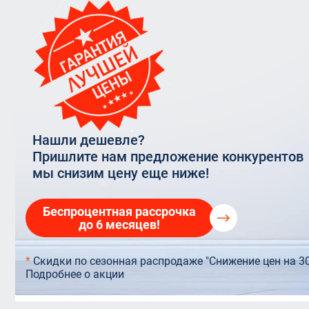
Rehau In
прозрачные
VELUX OPTIMA Комфорт
Остекление террас
Rehau 6
Балконная дверь 
VELUX PREMIUM
Остекление торговых центров
Стекло
Балконы Rehau
Панорамное остекление
Нашли дешевле?
Пришлите нам предложение конкурентов
мы снизим цену еще ниже!
Беспроцентная рассрочка
до 6 месяцев!
*
Скидки по сезонная распродаже "Снижение цен на 3
Подробнее о акции