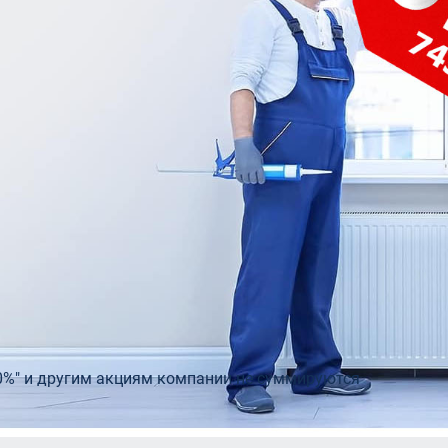
telio 80
Входные двери с остеклением
Двери э
0
Теплая входная дверь в дом
Rehau
Двери бе
пакеты Rehau
Входные двери для дачи
0%" и другим акциям компании не суммируются