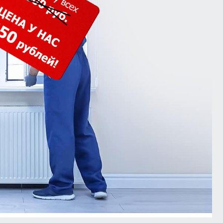
кошпон
Входная группа ресторана
Белый глянец
тон
Белые матовые