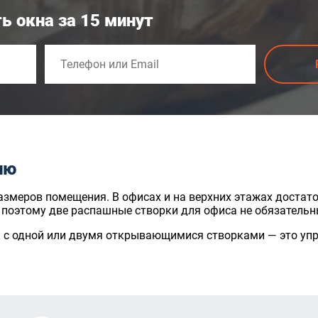
ь окна за 15 минут
ию
размеров помещения. В офисах и на верхних этажах достат
поэтому две распашные створки для офиса не обязательн
к с одной или двумя открывающимися створками — это уп