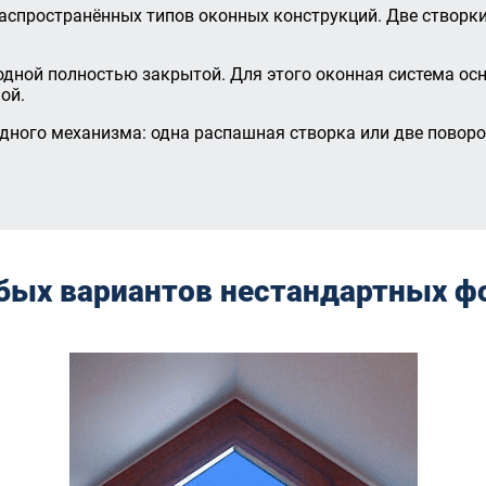
аспространённых типов оконных конструкций. Две створ
 одной полностью закрытой. Для этого оконная система 
ой.
идного механизма: одна распашная створка или две повор
бых вариантов нестандартных ф