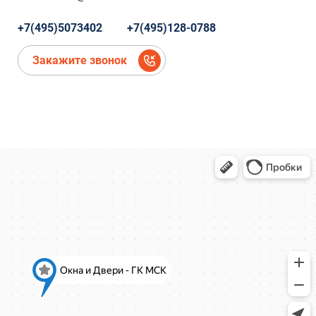
Коминтерна, 22
Коминтерна, 22
+7(495)5073402
+7(495)128-0788
микрорайон Новое Павлино, Балашиха,
Московская область,
Закажите звонок
микрорайон Новое Павлино, Балашиха,
Московская область
деревня Болтино
деревня Болтино
ЖК Александрия Таун
деревня Болтино
Рождественская, д.2
Рождественская, д.2
Ново-Молоковский бульвар, 4
Коминтерна, 22
Коминтерна, 22
Коминтерна, 22
Коминтерна, 22
Коминтерна, 22
Коминтерна, 22