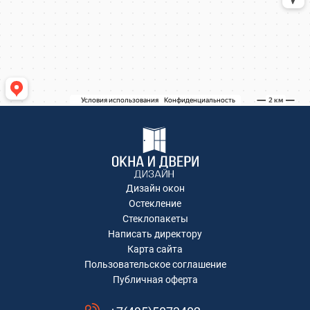
Коминтерна, 22
Коминтерна, 22
Коминтерна, 22
Академика Каргина, 36Б
Академика Каргина 36Б
Ивантеевка, Хлебозаводская улица, 30
Ивантеевка, Хлебозаводская улица, 30
ТЦ "Красный Кит", Шараповский проезд ,
вл.2
Коминтерна, 22
Коминтерна, 22
Коминтерна, 22
Дизайн окон
Коминтерна, 22
Остекление
Коминтерна, 22
Стеклопакеты
Написать директору
Рождественская, д.2
Карта сайта
Коминтерна, 22
Пользовательское соглашение
Коминтерна, 22
Публичная оферта
Москва, Ленинградский проспект дом
29/1