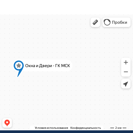
деревня Болтино
ЖК Александрия Таун
деревня Болтино
Рождественская, д.2
Рождественская, д.2
Ново-Молоковский бульвар, 4
Коминтерна, 22
Коминтерна, 22
Коминтерна, 22
Коминтерна, 22
Коминтерна, 22
Коминтерна, 22
Коминтерна, 22
Коминтерна, 22
Коминтерна, 22
Академика Каргина, 36Б
Академика Каргина 36Б
Ивантеевка, Хлебозаводская улица, 30
Ивантеевка, Хлебозаводская улица, 30