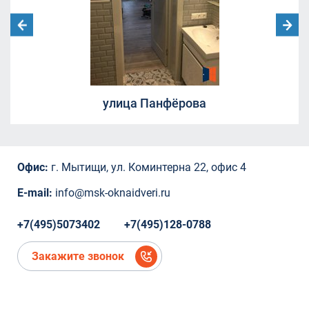
улица Челюскинская 12
Москва, Ленинградский проспект дом
29/1
Борисовка, 20А
СНТ Ветеран
СНТ Ветеран
улица Панфёрова
СНТ Ветеран
ТЦ "Красный Кит", Шараповский проезд ,
вл.2
Коминтерна, 22
Офис:
г. Мытищи, ул. Коминтерна 22, офис 4
Коминтерна, 22
Коминтерна, 22
E-mail:
info@msk-oknaidveri.ru
Коминтерна, 22
Коминтерна, 22
+7(495)5073402
+7(495)128-0788
микрорайон Новое Павлино, Балашиха,
Московская область,
Закажите звонок
микрорайон Новое Павлино, Балашиха,
Московская область
деревня Болтино