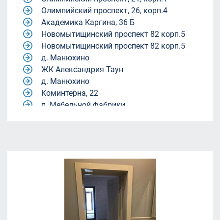
Олимпийский проспект, 26, корп.4
Академика Каргина, 36 Б
Новомытищинский проспект 82 корп.5
Новомытищинский проспект 82 корп.5
д. Манюхино
ЖК Александрия Таун
д. Манюхино
Коминтерна, 22
п. Мебельной фабрики.
Квартал 9-18
Квартал 9-18
жилой комплекс Александрия Таун
жилой комплекс Александрия Таун
Молодежный центр «Родина»
ул. Академика Каргина, 40, корп. 1
(магазин "Пятёрочка").
ЖК Александрия Таун
Ленинский городской округ, Московская
область, посёлок Совхоза имени Ленина.