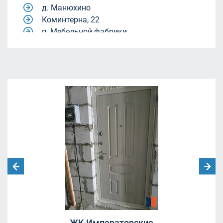
д. Манюхино
Коминтерна, 22
п. Мебельной фабрики.
Квартал 9-18
Квартал 9-18
жилой комплекс Александрия Таун
жилой комплекс Александрия Таун
Молодежный центр «Родина»
ул. Академика Каргина, 40, корп. 1
(магазин "Пятёрочка").
ЖК Александрия Таун
Ленинский городской округ, Московская
область, посёлок Совхоза имени Ленина.
улица Челюскинская 12
Москва, Ленинградский проспект дом
29/1
Борисовка, 20А
СНТ Ветеран
СНТ Ветеран
ЖК Императорские