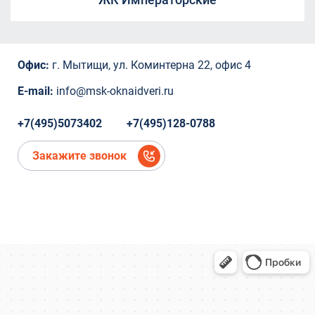
СНТ Ветеран
ТЦ "Красный Кит", Шараповский проезд ,
вл.2
Коминтерна, 22
Офис:
г. Мытищи, ул. Коминтерна 22, офис 4
Коминтерна, 22
Коминтерна, 22
E-mail:
info@msk-oknaidveri.ru
Коминтерна, 22
Коминтерна, 22
+7(495)5073402
+7(495)128-0788
микрорайон Новое Павлино, Балашиха,
Московская область,
Закажите звонок
микрорайон Новое Павлино, Балашиха,
Московская область
деревня Болтино
деревня Болтино
ЖК Александрия Таун
деревня Болтино
Рождественская, д.2
Рождественская, д.2
Ново-Молоковский бульвар, 4