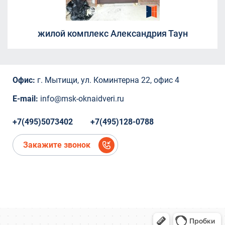
Борисовка, 20А
СНТ Ветеран
СНТ Ветеран
жилой комплекс Александрия Таун
СНТ Ветеран
ТЦ "Красный Кит", Шараповский проезд ,
вл.2
Коминтерна, 22
Офис:
г. Мытищи, ул. Коминтерна 22, офис 4
Коминтерна, 22
Коминтерна, 22
E-mail:
info@msk-oknaidveri.ru
Коминтерна, 22
Коминтерна, 22
+7(495)5073402
+7(495)128-0788
микрорайон Новое Павлино, Балашиха,
Московская область,
Закажите звонок
микрорайон Новое Павлино, Балашиха,
Московская область
деревня Болтино
деревня Болтино
ЖК Александрия Таун
деревня Болтино
Рождественская, д.2