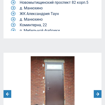
Новомытищинский проспект 82 корп.5
д. Манюхино
ЖК Александрия Таун
д. Манюхино
Коминтерна, 22
п. Мебельной фабрики.
Квартал 9-18
Квартал 9-18
жилой комплекс Александрия Таун
жилой комплекс Александрия Таун
Молодежный центр «Родина»
ул. Академика Каргина, 40, корп. 1
(магазин "Пятёрочка").
ЖК Александрия Таун
Ленинский городской округ, Московская
область, посёлок Совхоза имени Ленина.
улица Челюскинская 12
Москва, Ленинградский проспект дом
29/1