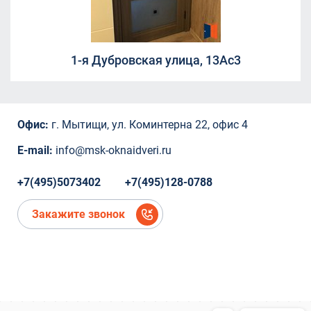
Борисовка, 20А
СНТ Ветеран
СНТ Ветеран
1-я Дубровская улица, 13Ас3
СНТ Ветеран
ТЦ "Красный Кит", Шараповский проезд ,
вл.2
Коминтерна, 22
Офис:
г. Мытищи, ул. Коминтерна 22, офис 4
Коминтерна, 22
Коминтерна, 22
E-mail:
info@msk-oknaidveri.ru
Коминтерна, 22
Коминтерна, 22
+7(495)5073402
+7(495)128-0788
микрорайон Новое Павлино, Балашиха,
Московская область,
Закажите звонок
микрорайон Новое Павлино, Балашиха,
Московская область
деревня Болтино
деревня Болтино
ЖК Александрия Таун
деревня Болтино