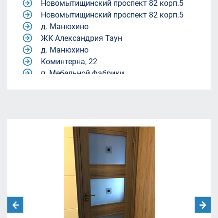
Новомытищинский проспект 82 корп.5
Новомытищинский проспект 82 корп.5
д. Манюхино
ЖК Александрия Таун
д. Манюхино
Коминтерна, 22
п. Мебельной фабрики.
Квартал 9-18
Квартал 9-18
жилой комплекс Александрия Таун
жилой комплекс Александрия Таун
Молодежный центр «Родина»
ул. Академика Каргина, 40, корп. 1
(магазин "Пятёрочка").
ЖК Александрия Таун
Ленинский городской округ, Московская
область, посёлок Совхоза имени Ленина.
улица Челюскинская 12
Москва, Ленинградский проспект дом
29/1