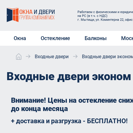
Работаем с физическими и юридиче
на РС (в т.ч. с НДС)
г. Мытищи, ул. Коминтерна 22, офис
Окна
Остекление
Балконы
Мос
Входные двери
Входные двери эконом
Окна ПВХ
Остекление веранды
Холодное остекле
Электроо
балконов и лоджи
Пластиковые окна на дачу
Остекление загородного
Защитные
Входные двери эконом 
дома
Теплое остеклени
Окна ПВХ в квартиру
Окна Reh
и лоджий
Остекление коттеджей
Окна в загородный дом
Пласти
Отделка балконов
Остекление магазинов
купить
под ключ
Деревянные окна
Внимание! Цены на остекление сни
Остекление открытого
Rehau G
Замена остеклени
до конца месяца
Раздвижные окна
балкона
новостройках
Rehau E
Мансардные окна
Остекление офисов
+ доставка и разгрузка - БЕСПЛАТНО!
Балконные двери
Двери 
VELUX OPTIMA Стандарт
Остекление с выносом
Пластиковые д