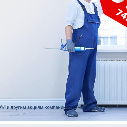
telio 80
Входные двери с остеклением
Двери э
0
Теплая входная дверь в дом
Rehau
Двери бе
пакеты Rehau
Входные двери для дачи
0%" и другим акциям компании не суммируются