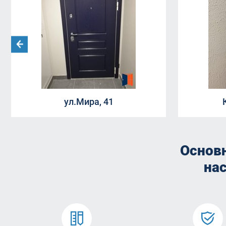
ул.Мира, 41
Основ
на