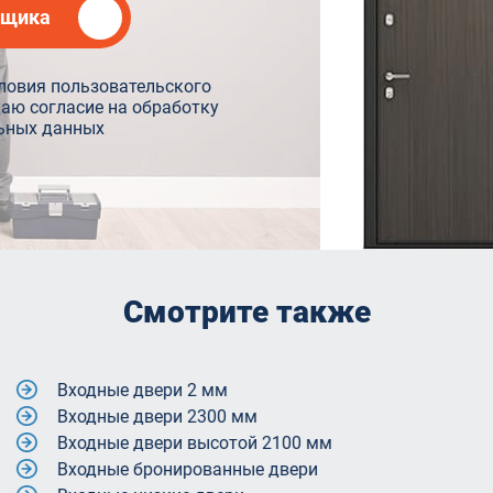
рщика
ловия пользовательского
даю согласие на обработку
ьных данных
Смотрите также
Входные двер
Входные двер
Надежные вхо
Входные двер