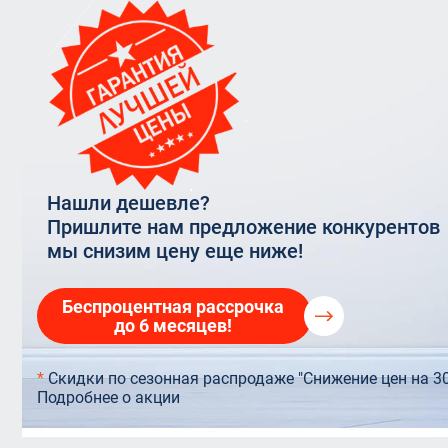
Rehau In
прозрачные
VELUX OPTIMA Комфорт
Остекление террас
Rehau 6
Балконная дверь 
VELUX PREMIUM
Остекление торговых центров
Стекло
Балконы Rehau
Панорамное остекление
Нашли дешевле?
Пришлите нам предложение конкурентов
мы снизим цену еще ниже!
Беспроцентная рассрочка
до 6 месяцев!
*
Скидки по сезонная распродаже "Снижение цен на 3
Подробнее о акции