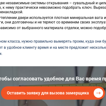
две независимые системы открывания – сувальдный и ци
, к нему практически невозможно подобрать ключ. Вырез
ненакладкой.
утеплении двери используется плотная минеральная вата 
ги, они долговечны и не теряют со временем своих эксплу
зависимо от выбранного материала отделки, можно подобр
ном класса, нужно правильно вымерять проем, куда они б
дет в удобное клиенту время и на месте предложит неско
м.
чтобы согласовать удобное для Вас время
Оставить заявку для вызова замерщика