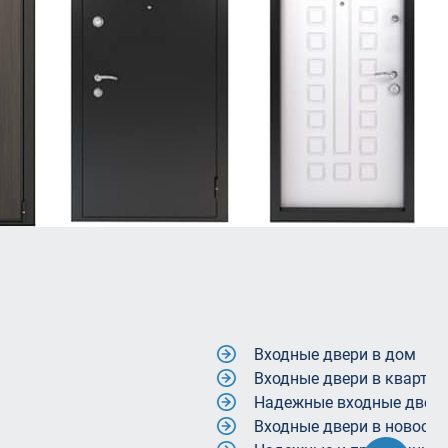
и в дом
и в квартиру
дные двери в коттедж
и в новостройках