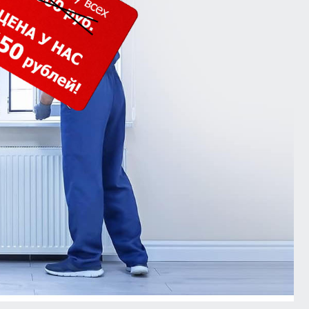
кошпон
Входная группа ресторана
Белый глянец
тон
Белые матовые