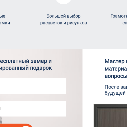
ые
Большой выбор
Грамот
амки
расцветок и рисунков
с
бесплатный замер и
Мастер 
тированный подарок
материа
вопросы
После за
будущей 