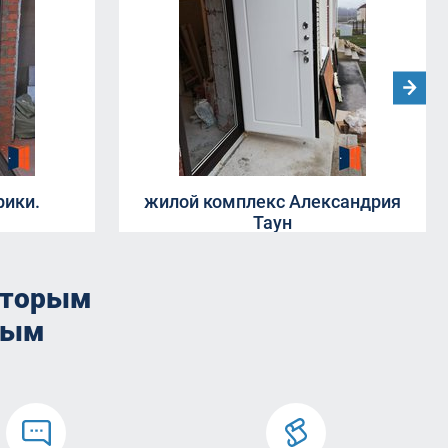
рики.
жилой комплекс Александрия
Таун
оторым
мым