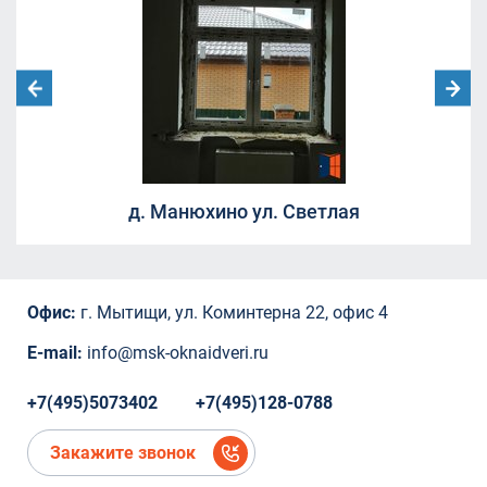
Ленинский городской округ, Московская
область, посёлок Совхоза имени Ленина.
улица Челюскинская 12
Москва, Ленинградский проспект дом
29/1
Борисовка, 20А
СНТ Ветеран
СНТ Ветеран
д. Манюхино ул. Светлая
СНТ Ветеран
ТЦ "Красный Кит", Шараповский проезд ,
вл.2
Коминтерна, 22
Офис:
г. Мытищи, ул. Коминтерна 22, офис 4
Коминтерна, 22
Коминтерна, 22
E-mail:
info@msk-oknaidveri.ru
Коминтерна, 22
Коминтерна, 22
+7(495)5073402
+7(495)128-0788
микрорайон Новое Павлино, Балашиха,
Московская область,
Закажите звонок
микрорайон Новое Павлино, Балашиха,