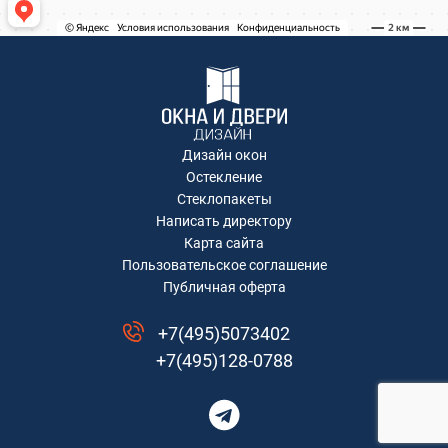
Ивантеевка, Хлебозаводская улица, 30
Ивантеевка, Хлебозаводская улица, 30
ТЦ "Красный Кит", Шараповский проезд ,
вл.2
Коминтерна, 22
Коминтерна, 22
Коминтерна, 22
Дизайн окон
Коминтерна, 22
Остекление
Коминтерна, 22
Стеклопакеты
Написать директору
Рождественская, д.2
Карта сайта
Коминтерна, 22
Пользовательское соглашение
Коминтерна, 22
Публичная оферта
Москва, Ленинградский проспект дом
29/1
+7(495)5073402
д. Степаново
+7(495)128-0788
Рождественская, д.2
Коминтерна, 22
Коминтерна, 22
микрорайон Новое Павлино, Балашиха,