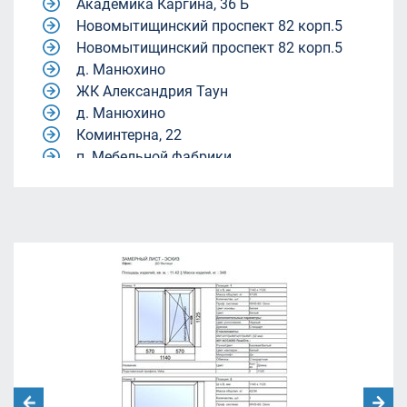
Академика Каргина, 36 Б
Новомытищинский проспект 82 корп.5
Новомытищинский проспект 82 корп.5
д. Манюхино
ЖК Александрия Таун
д. Манюхино
Коминтерна, 22
п. Мебельной фабрики.
Квартал 9-18
Квартал 9-18
жилой комплекс Александрия Таун
жилой комплекс Александрия Таун
Молодежный центр «Родина»
ул. Академика Каргина, 40, корп. 1
(магазин "Пятёрочка").
ЖК Александрия Таун
Ленинский городской округ, Московская
область, посёлок Совхоза имени Ленина.
улица Челюскинская 12