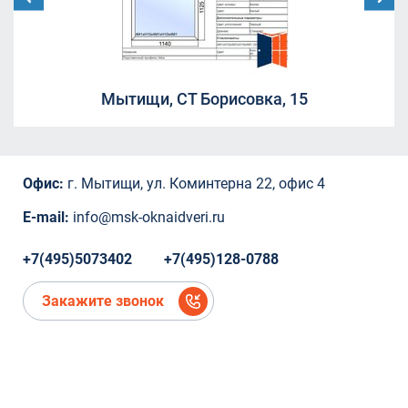
Москва, Ленинградский проспект дом
29/1
Борисовка, 20А
СНТ Ветеран
СНТ Ветеран
Мытищи, СТ Борисовка, 15
СНТ Ветеран
ТЦ "Красный Кит", Шараповский проезд ,
вл.2
Коминтерна, 22
Офис:
г. Мытищи, ул. Коминтерна 22, офис 4
Коминтерна, 22
Коминтерна, 22
E-mail:
info@msk-oknaidveri.ru
Коминтерна, 22
Коминтерна, 22
+7(495)5073402
+7(495)128-0788
микрорайон Новое Павлино, Балашиха,
Московская область,
Закажите звонок
микрорайон Новое Павлино, Балашиха,
Московская область
деревня Болтино
деревня Болтино
ЖК Александрия Таун