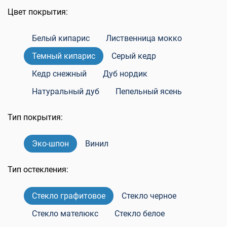
Цвет покрытия:
Белый кипарис
Лиственница мокко
Темный кипарис
Серый кедр
Кедр снежный
Дуб нордик
Натуральный дуб
Пепельный ясень
Тип покрытия:
Эко-шпон
Винил
Тип остекления:
Стекло графитовое
Стекло черное
Стекло мателюкс
Стекло белое