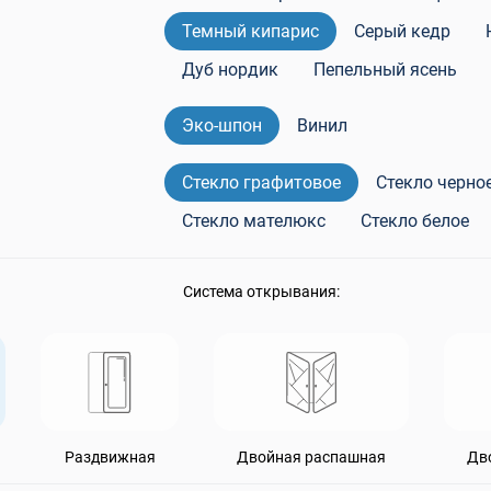
0
Теплая входная дверь в дом
Rehau
Темный кипарис
Серый кедр
Двери бе
пакеты Rehau
Входные двери для дачи
Дуб нордик
Пепельный ясень
Эко-шпон
Винил
Стекло графитовое
Стекло черно
Стекло мателюкс
Стекло белое
Система открывания:
Раздвижная
Двойная распашная
Дв