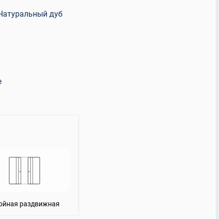
Натуральный дуб
тон
Белые матовые
е
ойная раздвижная