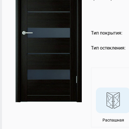
Остекление террас
Rehau 6
Балконная дверь 
VELUX PREMIUM
Остекление торговых центров
Стекло
Балконы Rehau
Панорамное остекление
Тип покрытия:
Тип остекления:
Распашная