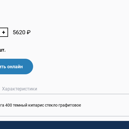
+
5620
₽
шт.
ть онлайн
Характеристики
га 400 темный кипарис стекло графитовое