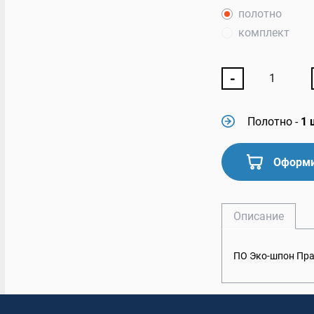
полотно
комплект
-
Полотно
-
1 
Оформи
Описание
ПО Эко-шпон Пра