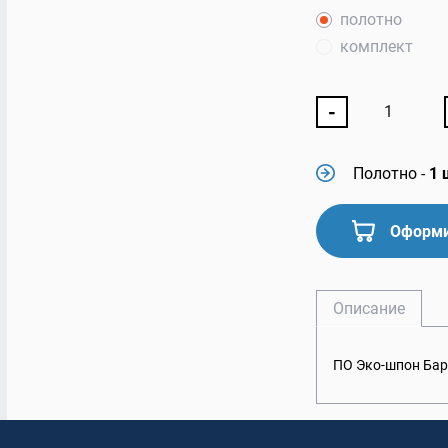
полотно
комплект
-
Полотно
-
1 
Оформи
Описание
ПО Эко-шпон Бар