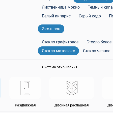
0
Теплая входная дверь в дом
Rehau
Лиственница мокко
Темный кипа
Двери бе
пакеты Rehau
Входные двери для дачи
Белый кипарис
Серый кедр
П
Эко-шпон
Стекло графитовое
Стекло белое
Стекло мателюкс
Стекло черное
Система открывания:
Раздвижная
Двойная распашная
Дв