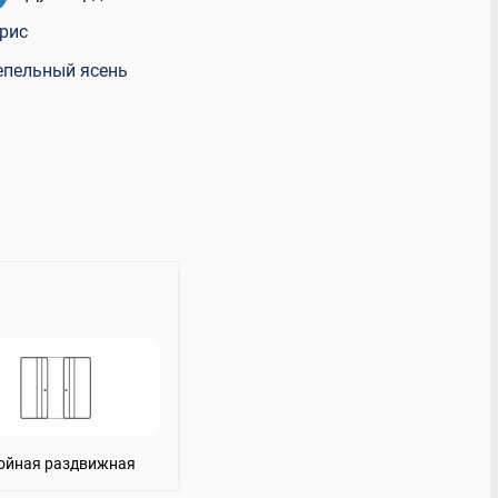
рис
тон
Белые матовые
епельный ясень
ойная раздвижная