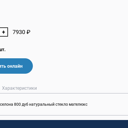
+
7930
₽
шт.
ть онлайн
Характеристики
селона 800 дуб натуральный стекло мателюкс