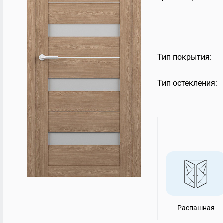
Остекление террас
Rehau 6
Балконная дверь 
VELUX PREMIUM
Остекление торговых центров
Стекло
Балконы Rehau
Панорамное остекление
Тип покрытия:
Тип остекления:
Распашная