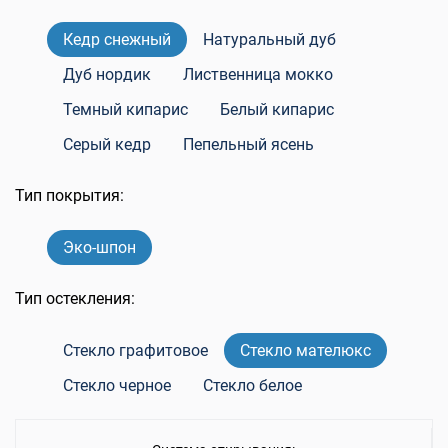
Кедр снежный
Натуральный дуб
Дуб нордик
Лиственница мокко
Темный кипарис
Белый кипарис
Серый кедр
Пепельный ясень
Тип покрытия:
Эко-шпон
Тип остекления:
Стекло графитовое
Стекло мателюкс
Стекло черное
Стекло белое