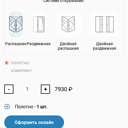
Система открывания:
Распашная
Раздвижная
Двойная
Двойная
распашная
раздвижная
полотно
комплект
-
+
7930
₽
Полотно
-
1 шт.
Оформить онлайн