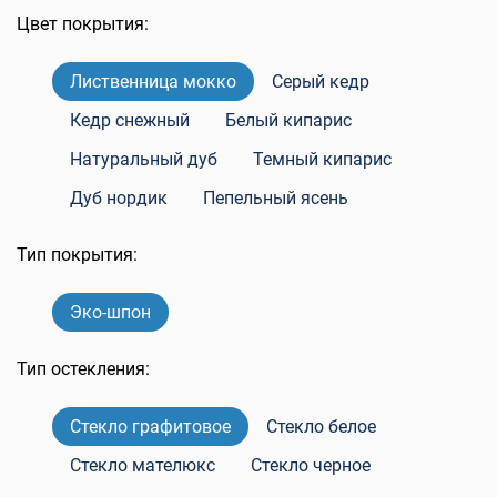
Цвет покрытия:
Лиственница мокко
Серый кедр
Кедр снежный
Белый кипарис
Натуральный дуб
Темный кипарис
Дуб нордик
Пепельный ясень
Тип покрытия:
Эко-шпон
Тип остекления:
Стекло графитовое
Стекло белое
Стекло мателюкс
Стекло черное