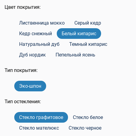
Цвет покрытия:
Лиственница мокко
Серый кедр
Кедр снежный
Белый кипарис
Натуральный дуб
Темный кипарис
Дуб нордик
Пепельный ясень
Тип покрытия:
Эко-шпон
Тип остекления:
Стекло графитовое
Стекло белое
Стекло мателюкс
Стекло черное