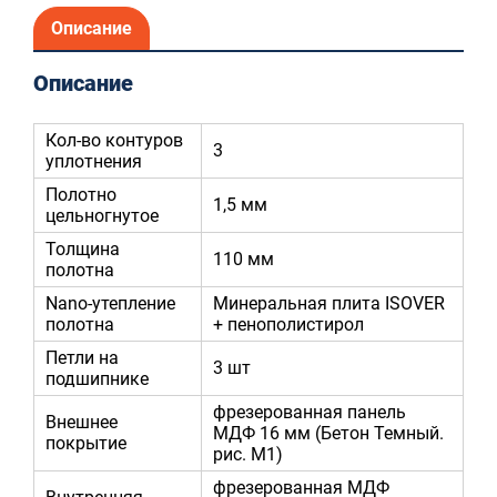
Описание
Описание
Кол-во контуров
3
уплотнения
Полотно
1,5 мм
цельногнутое
Толщина
110 мм
полотна
Nano-утепление
Минеральная плита ISOVER
полотна
+ пенополистирол
Петли на
3 шт
подшипнике
фрезерованная панель
Внешнее
МДФ 16 мм (Бетон Темный.
покрытие
рис. М1)
фрезерованная МДФ