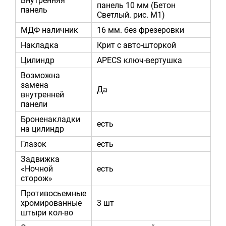
Внутренняя
панель 10 мм (Бетон
панель
Светлый. рис. М1)
МДФ наличник
16 мм. без фрезеровки
Накладка
Крит с авто-шторкой
Цилиндр
APECS ключ-вертушка
Возможна
замена
Да
внутренней
панели
Броненакладки
есть
на цилиндр
Глазок
есть
Задвижка
«Ночной
есть
сторож»
Противосьемные
хромированные
3 шт
штыри кол-во