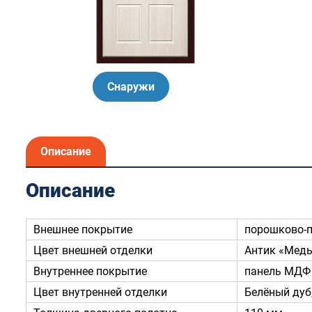
Остекление террас
Rehau 6
Балконная дверь 
VELUX PREMIUM
Остекление торговых центров
Стекло
Балконы Rehau
Панорамное остекление
Снаружи
Описание
Описание
Внешнее покрытие
порошково-
Цвет внешней отделки
Антик «Мед
Внутреннее покрытие
панель МДФ 
Цвет внутренней отделки
Белёный дуб