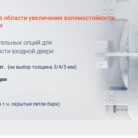
в области увеличения взломостойкости
и
ельных опций для
сти входной двери:
т.
(на выбор толщина 3/4/5 мм)
дки
в т.ч. скрытые петли барк)