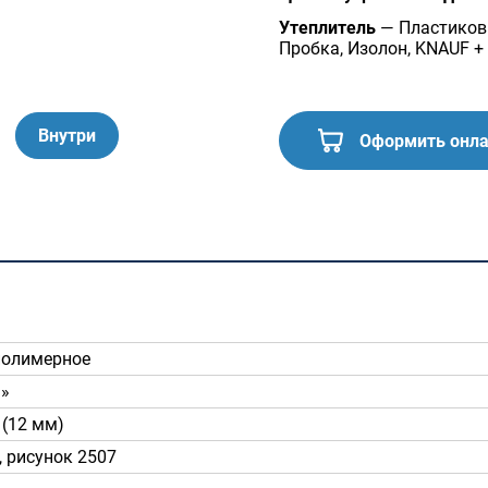
0
Теплая входная дверь в дом
Rehau
Утеплитель
— Пластиковы
Двери бе
Пробка, Изолон, KNAUF +
пакеты Rehau
Входные двери для дачи
Внутри
Оформить онл
полимерное
ь»
(12 мм)
, рисунок 2507