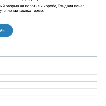
й разрыв на полотне и коробе, Сэндвич панель,
тон
Белые матовые
 утепление косяка термо.
айн