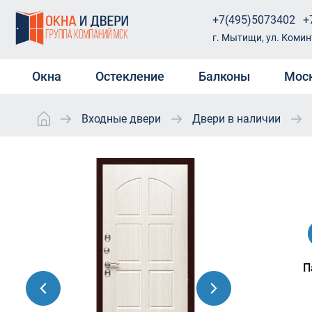
+7(495)5073402
+
г. Мытищи, ул. Комин
Окна
Остекление
Балконы
Мос
Входные двери
Двери в наличии
Окна ПВХ
Остекление веранды
Холодное остекле
Электроо
балконов и лоджи
Пластиковые окна на дачу
Остекление загородного
Защитные
дома
Теплое остеклени
Окна ПВХ в квартиру
Окна Reh
и лоджий
Остекление коттеджей
Окна в загородный дом
Пласти
Отделка балконов
Остекление магазинов
купить
под ключ
Деревянные окна
Остекление открытого
Rehau G
Замена остеклени
Раздвижные окна
балкона
новостройках
Rehau E
Мансардные окна
Остекление офисов
Балконные двери
Двери 
VELUX OPTIMA Стандарт
Остекление с выносом
Пластиковые д
Rehau In
прозрачные
VELUX OPTIMA Комфорт