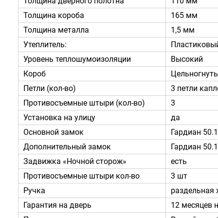
Толщина дверного полотна
110 мм
Толщина короба
165 мм
Толщина металла
1,5 мм
Утеплитель:
Пластиковый
Уровень теплошумоизоляции
Высокий
Короб
Цельногнут
Петли (кол-во)
3 петли кап
Противосъемные штыри (кол-во)
3
Установка на улицу
да
Основной замок
Гардиан 50.
Дополнительный замок
Гардиан 50.
Задвижка «Ночной сторож»
есть
Противосъемные штыри кол-во
3 шт
Ручка
раздельная 
Гарантия на дверь
12 месяцев н