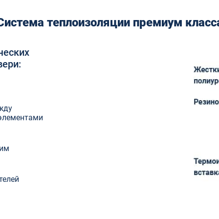
Система теплоизоляции премиум класс
ческих
вери:
жду
элементами
ким
телей