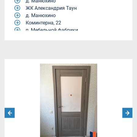
д. Манюхино
ЖК Александрия Таун
д. Манюхино
Коминтерна, 22
п. Мебельной фабрики.
Квартал 9-18
Квартал 9-18
жилой комплекс Александрия Таун
жилой комплекс Александрия Таун
Молодежный центр «Родина»
ул. Академика Каргина, 40, корп. 1
(магазин "Пятёрочка").
ЖК Александрия Таун
Ленинский городской округ, Московская
область, посёлок Совхоза имени Ленина.
улица Челюскинская 12
Москва, Ленинградский проспект дом
29/1
Борисовка, 20А
СНТ Ветеран