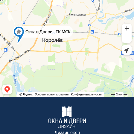
Ново-Молоковский бульвар, 4
Коминтерна, 22
Коминтерна, 22
Коминтерна, 22
Коминтерна, 22
Коминтерна, 22
Коминтерна, 22
Коминтерна, 22
Коминтерна, 22
Коминтерна, 22
Академика Каргина, 36Б
Академика Каргина 36Б
Ивантеевка, Хлебозаводская улица, 30
Ивантеевка, Хлебозаводская улица, 30
ТЦ "Красный Кит", Шараповский проезд ,
вл.2
Коминтерна, 22
Коминтерна, 22
Коминтерна, 22
Дизайн окон