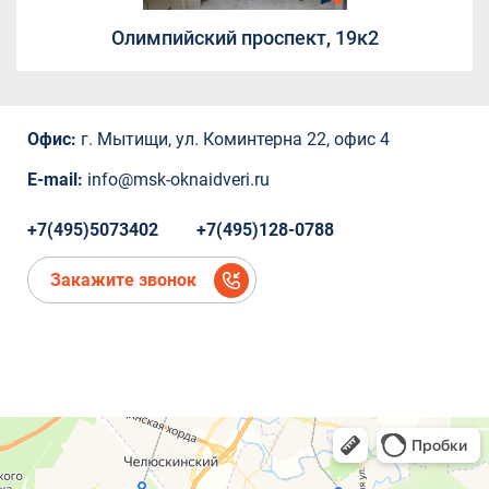
СНТ Ветеран
Олимпийский проспект, 19к2
СНТ Ветеран
ТЦ "Красный Кит", Шараповский проезд ,
вл.2
Коминтерна, 22
Офис:
г. Мытищи, ул. Коминтерна 22, офис 4
Коминтерна, 22
Коминтерна, 22
E-mail:
info@msk-oknaidveri.ru
Коминтерна, 22
Коминтерна, 22
+7(495)5073402
+7(495)128-0788
микрорайон Новое Павлино, Балашиха,
Московская область,
Закажите звонок
микрорайон Новое Павлино, Балашиха,
Московская область
деревня Болтино
деревня Болтино
ЖК Александрия Таун
деревня Болтино
Рождественская, д.2
Рождественская, д.2