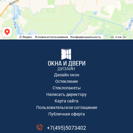
Коминтерна, 22
Коминтерна, 22
Академика Каргина, 36Б
Академика Каргина 36Б
Ивантеевка, Хлебозаводская улица, 30
Ивантеевка, Хлебозаводская улица, 30
ТЦ "Красный Кит", Шараповский проезд ,
вл.2
Коминтерна, 22
Коминтерна, 22
Коминтерна, 22
Дизайн окон
Коминтерна, 22
Остекление
Коминтерна, 22
Стеклопакеты
Написать директору
Рождественская, д.2
Карта сайта
Коминтерна, 22
Пользовательское соглашение
Коминтерна, 22
Публичная оферта
Москва, Ленинградский проспект дом
29/1
+7(495)5073402
д. Степаново