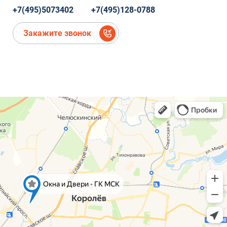
Коминтерна, 22
+7(495)5073402
+7(495)128-0788
микрорайон Новое Павлино, Балашиха,
Московская область,
Закажите звонок
микрорайон Новое Павлино, Балашиха,
Московская область
деревня Болтино
деревня Болтино
ЖК Александрия Таун
деревня Болтино
Рождественская, д.2
Рождественская, д.2
Ново-Молоковский бульвар, 4
Коминтерна, 22
Коминтерна, 22
Коминтерна, 22
Коминтерна, 22
Коминтерна, 22
Коминтерна, 22
Коминтерна, 22