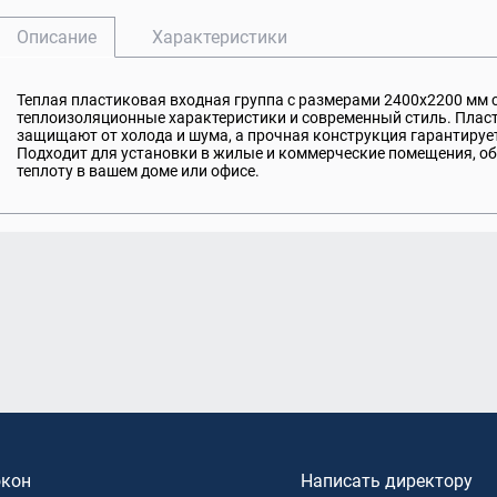
0
Теплая входная дверь в дом
Rehau
Двери бе
Описание
Характеристики
пакеты Rehau
Входные двери для дачи
Теплая пластиковая входная группа с размерами 2400x2200 мм с
теплоизоляционные характеристики и современный стиль. Плас
защищают от холода и шума, а прочная конструкция гарантирует
Подходит для установки в жилые и коммерческие помещения, о
теплоту в вашем доме или офисе.
окон
Написать директору