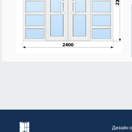
Остекление террас
Rehau 6
Балконная дверь 
VELUX PREMIUM
Остекление торговых центров
Стекло
Балконы Rehau
Панорамное остекление
Дизайн 