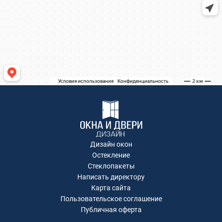
Коминтерна, 22
Коминтерна, 22
Коминтерна, 22
Коминтерна, 22
Академика Каргина, 36Б
Академика Каргина 36Б
Ивантеевка, Хлебозаводская улица, 30
Ивантеевка, Хлебозаводская улица, 30
ТЦ "Красный Кит", Шараповский проезд ,
вл.2
Коминтерна, 22
Коминтерна, 22
Коминтерна, 22
Дизайн окон
Коминтерна, 22
Остекление
Коминтерна, 22
Стеклопакеты
Написать директору
Рождественская, д.2
Карта сайта
Коминтерна, 22
Пользовательское соглашение
Коминтерна, 22
Публичная оферта
Москва, Ленинградский проспект дом