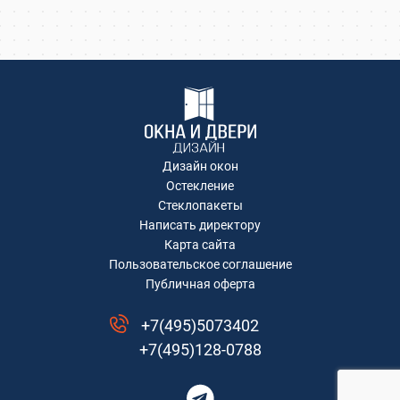
Академика Каргина 36Б
Ивантеевка, Хлебозаводская улица, 30
Ивантеевка, Хлебозаводская улица, 30
ТЦ "Красный Кит", Шараповский проезд ,
вл.2
Коминтерна, 22
Коминтерна, 22
Коминтерна, 22
Дизайн окон
Коминтерна, 22
Остекление
Коминтерна, 22
Стеклопакеты
Написать директору
Рождественская, д.2
Карта сайта
Коминтерна, 22
Пользовательское соглашение
Коминтерна, 22
Публичная оферта
Москва, Ленинградский проспект дом
29/1
+7(495)5073402
д. Степаново
+7(495)128-0788
Рождественская, д.2
Коминтерна, 22
Коминтерна, 22