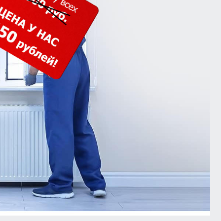
кошпон
Входная группа ресторана
Белый глянец
тон
Белые матовые