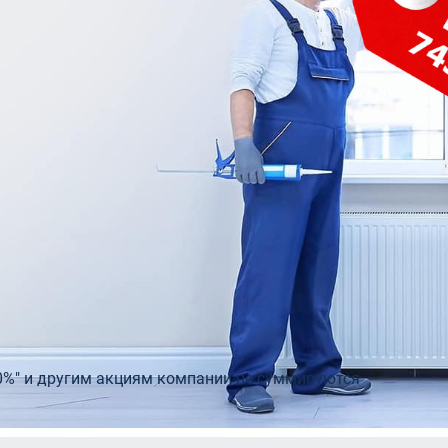
telio 80
Входные двери с остеклением
Двери э
0
Теплая входная дверь в дом
Rehau
Двери бе
пакеты Rehau
Входные двери для дачи
0%" и другим акциям компании не суммируются