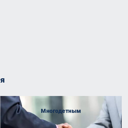
ия
Многодетным