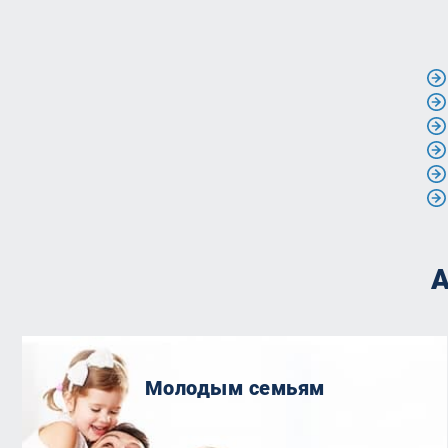
А
Молодым семьям