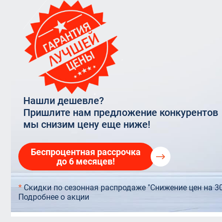
Rehau In
прозрачные
VELUX OPTIMA Комфорт
Остекление террас
Rehau 6
Балконная дверь 
VELUX PREMIUM
Остекление торговых центров
Стекло
Балконы Rehau
Панорамное остекление
Нашли дешевле?
Пришлите нам предложение конкурентов
мы снизим цену еще ниже!
Беспроцентная рассрочка
до 6 месяцев!
*
Скидки по сезонная распродаже "Снижение цен на 3
Подробнее о акции