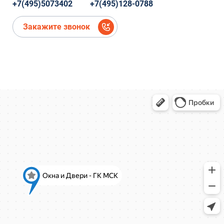
Коминтерна, 22
+7(495)5073402
+7(495)128-0788
микрорайон Новое Павлино, Балашиха,
Московская область,
Закажите звонок
микрорайон Новое Павлино, Балашиха,
Московская область
деревня Болтино
деревня Болтино
ЖК Александрия Таун
деревня Болтино
Рождественская, д.2
Рождественская, д.2
Ново-Молоковский бульвар, 4
Коминтерна, 22
Коминтерна, 22
Коминтерна, 22
Коминтерна, 22
Коминтерна, 22
Коминтерна, 22
Коминтерна, 22