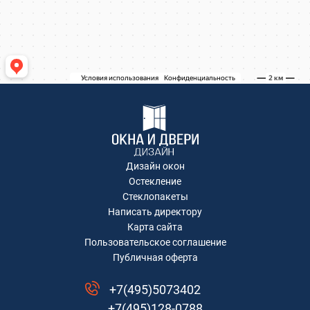
Коминтерна, 22
Коминтерна, 22
Академика Каргина, 36Б
Академика Каргина 36Б
Ивантеевка, Хлебозаводская улица, 30
Ивантеевка, Хлебозаводская улица, 30
ТЦ "Красный Кит", Шараповский проезд ,
вл.2
Коминтерна, 22
Коминтерна, 22
Коминтерна, 22
Дизайн окон
Коминтерна, 22
Остекление
Коминтерна, 22
Стеклопакеты
Написать директору
Рождественская, д.2
Карта сайта
Коминтерна, 22
Пользовательское соглашение
Коминтерна, 22
Публичная оферта
Москва, Ленинградский проспект дом
29/1
+7(495)5073402
д. Степаново
+7(495)128-0788
Рождественская, д.2