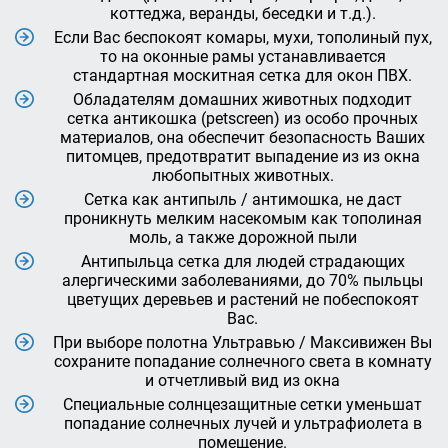
коттеджа, веранды, беседки и т.д.).
Если Вас беспокоят комары, мухи, тополиный пух,
то на оконные рамы устанавливается
стандартная москитная сетка для окон ПВХ.
Обладателям домашних животных подходит
сетка антикошка (petscreen) из особо прочных
материалов, она обеспечит безопасность Ваших
питомцев, предотвратит выпадение из из окна
любопытных животных.
Сетка как антипыль / антимошка, не даст
проникнуть мелким насекомым как тополиная
моль, а также дорожной пыли
Антипыльца сетка для людей страдающих
алергическими заболеваниями, до 70% пыльцы
цветущих деревьев и растений не побеспокоят
Вас.
При выборе полотна Ультравью / Максивижен Вы
сохраните попадание солнечного света в комнату
и отчетливый вид из окна
Специальные солнцезащитные сетки уменьшат
попадание солнечных лучей и ультрафиолета в
помещение.