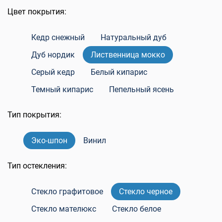
Цвет покрытия:
Кедр снежный
Натуральный дуб
Дуб нордик
Лиственница мокко
Серый кедр
Белый кипарис
Темный кипарис
Пепельный ясень
Тип покрытия:
Эко-шпон
Винил
Тип остекления:
Стекло графитовое
Стекло черное
Стекло мателюкс
Стекло белое