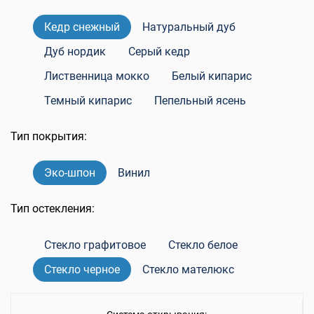
Кедр снежный
Натуральный дуб
Дуб нордик
Серый кедр
Лиственница мокко
Белый кипарис
Темный кипарис
Пепельный ясень
Тип покрытия:
Эко-шпон
Винил
Тип остекления:
Стекло графитовое
Стекло белое
Стекло черное
Стекло мателюкс