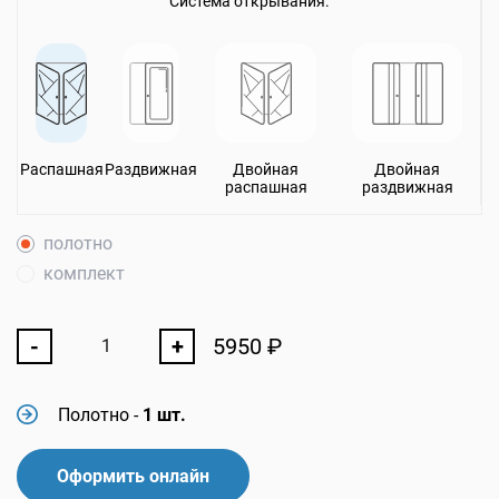
Система открывания:
Распашная
Раздвижная
Двойная
Двойная
распашная
раздвижная
полотно
комплект
-
+
5950
₽
Полотно
-
1 шт.
Оформить онлайн