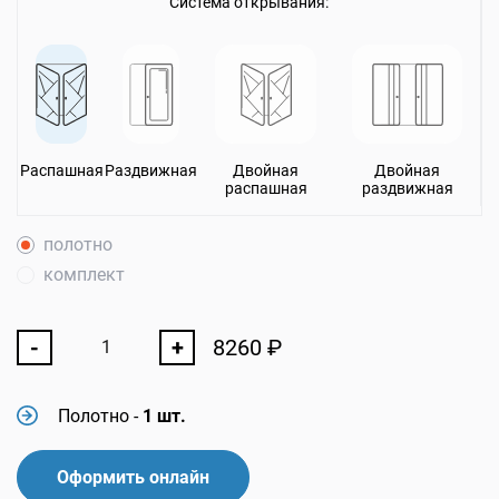
Система открывания:
Распашная
Раздвижная
Двойная
Двойная
распашная
раздвижная
полотно
комплект
-
+
8260
₽
Полотно
-
1 шт.
Оформить онлайн