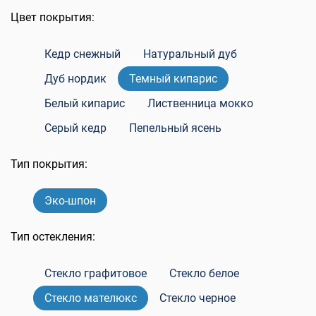
Цвет покрытия:
Кедр снежный
Натуральный дуб
Дуб нордик
Темный кипарис
Белый кипарис
Лиственница мокко
Серый кедр
Пепельный ясень
Тип покрытия:
Эко-шпон
Тип остекления:
Стекло графитовое
Стекло белое
Стекло мателюкс
Стекло черное