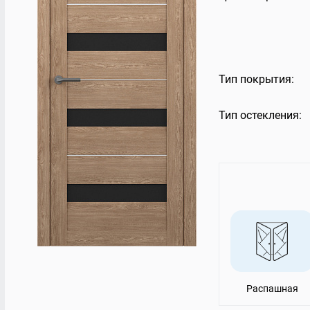
Остекление террас
Rehau 6
Балконная дверь 
VELUX PREMIUM
Остекление торговых центров
Стекло
Балконы Rehau
Панорамное остекление
Тип покрытия:
Тип остекления:
Распашная