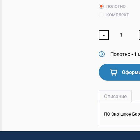
полотно
комплект
-
Полотно
-
1 
Оформи
Описание
ПО Эко-шпон Бар