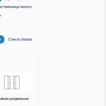
иственница мокко
тон
Белые матовые
ь
е
Стекло белое
ойная раздвижная