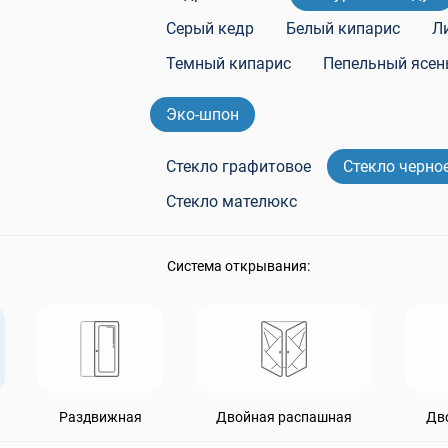
0
Теплая входная дверь в дом
Rehau
Серый кедр
Белый кипарис
Л
Двери бе
пакеты Rehau
Входные двери для дачи
Темный кипарис
Пепельный ясен
Эко-шпон
Стекло графитовое
Стекло черно
Стекло мателюкс
Система открывания:
Раздвижная
Двойная распашная
Дв