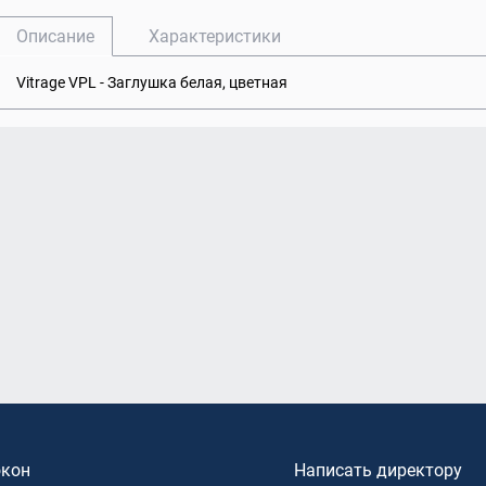
0
Теплая входная дверь в дом
Rehau
Двери бе
Описание
Характеристики
пакеты Rehau
Входные двери для дачи
Vitrage VPL - Заглушка белая, цветная
окон
Написать директору