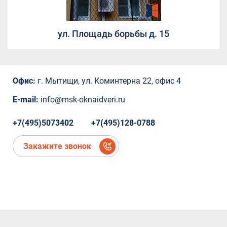
Борисовка, 20А
СНТ Ветеран
СНТ Ветеран
ул. Площадь борьбы д. 15
СНТ Ветеран
ТЦ "Красный Кит", Шараповский проезд ,
вл.2
Коминтерна, 22
Офис:
г. Мытищи, ул. Коминтерна 22, офис 4
Коминтерна, 22
Коминтерна, 22
E-mail:
info@msk-oknaidveri.ru
Коминтерна, 22
Коминтерна, 22
+7(495)5073402
+7(495)128-0788
микрорайон Новое Павлино, Балашиха,
Московская область,
Закажите звонок
микрорайон Новое Павлино, Балашиха,
Московская область
деревня Болтино
деревня Болтино
ЖК Александрия Таун
деревня Болтино
Рождественская, д.2