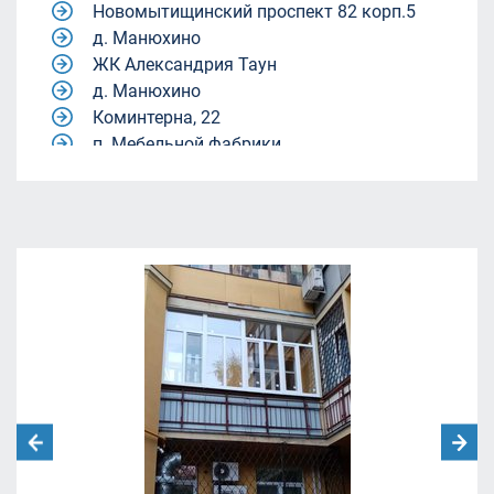
Новомытищинский проспект 82 корп.5
д. Манюхино
ЖК Александрия Таун
д. Манюхино
Коминтерна, 22
п. Мебельной фабрики.
Квартал 9-18
Квартал 9-18
жилой комплекс Александрия Таун
жилой комплекс Александрия Таун
Молодежный центр «Родина»
ул. Академика Каргина, 40, корп. 1
(магазин "Пятёрочка").
ЖК Александрия Таун
Ленинский городской округ, Московская
область, посёлок Совхоза имени Ленина.
улица Челюскинская 12
Москва, Ленинградский проспект дом
29/1